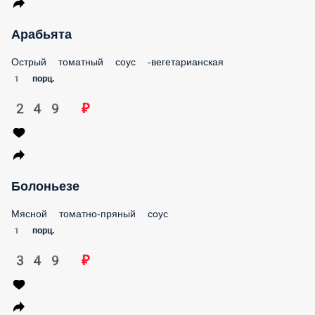
Арабьята
Острый томатный соус -вегетарианская
1 порц.
249 ₽
Болоньезе
Мясной томатно-пряный соус
1 порц.
349 ₽
Карбонара