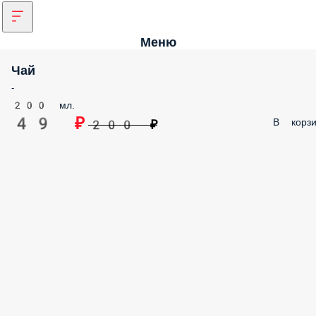
Меню
Чай
-
200 мл.
49 ₽
В корзи
200 ₽