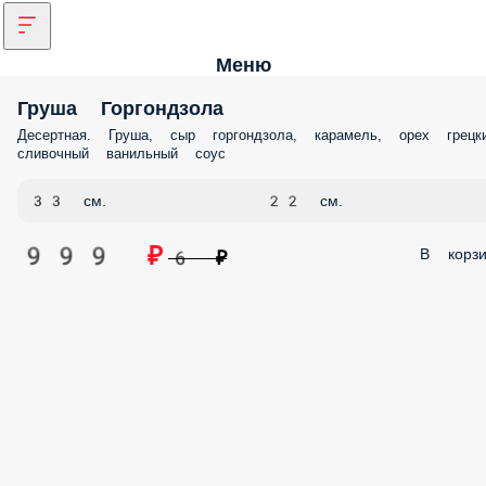
Меню
Груша Горгондзола
Десертная. Груша, сыр горгондзола, карамель, орех грецкий,
сливочный ванильный соус
33 см.
22 см.
999 ₽
В корз
6 ₽